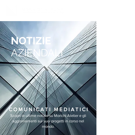
NOTIZIE
AZIENDALI
C O M U N I C A T I M E D I A T I C I
Scopri le ultime notizie su Morichi Atelier e gli
aggiornamenti sui suoi progetti in corso nel
mondo.