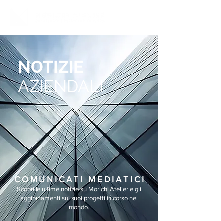
NOTIZIE
AZIENDALI
C O M U N I C A T I M E D I A T I C I
Scopri le ultime notizie su Morichi Atelier e gli
aggiornamenti sui suoi progetti in corso nel
mondo.