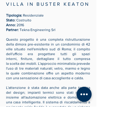
V I L L A I N B U S T E R K E A T O N
Tipologia:
Residenziale
Stato:
Costruito
Anno:
2016
Partner:
Tekna Engineering Srl
Questo progetto è una completa ristrutturazione
della dimora pre-esistente in un condominio di 42
ville situato nell'emisfero sud di Roma; il compito
dell'ufficio era progettare tutti gli spazi
interni, finiture, dettagliare il tutto compresa
la scelta dei mobili. L'approccio minimalista prevede
l'uso di tre materiali naturali; vetro, marmo e legno
la quale combinazione offre un aspetto moderno
con una sensazione di casa accogliente e calda.
L'attenzione è stata data anche alla parte tecnica
del design; impianti termici sono stati realizzati
insieme all'automazione elettrica e domotica per
una casa intelligente. Il sistema di riscaldamento a
pavimento caldo-freddo è supportato da un sistema
di riscaldamento solare con caldaia da 800 litri e
chiller per la produzione di acqua fredda a 12 ° C per
il raffreddamento esterno. Il sistema domestico
AMX controlla luci, allarmi, viste della telecamera,
audio TUCC e TV da più fonti in tutte le stanze della