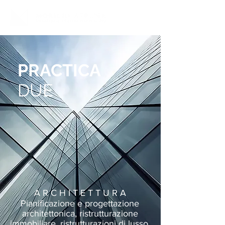
PRACTICA
DUE
A R C H I T E T T U R A
Pianificazione e progettazione
architettonica, ristrutturazione
immobiliare, ristrutturazioni di lusso,