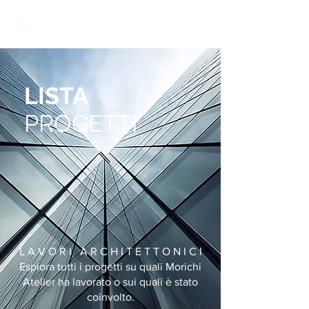
LISTA
PROGETTI
L A V O R I A R C H I T E T T O N I C I
Esplora tutti i progetti su quali Morichi
Atelier ha lavorato o sui quali è stato
coinvolto.