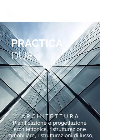
PRACTICA
DUE
A R C H I T E T T U R A
Pianificazione e progettazione
architettonica, ristrutturazione
immobiliare, ristrutturazioni di lusso,