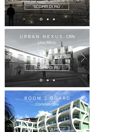
SCOPRI DI PIÙ
U R B A N N E X U S - CRN
Uso Misto
SCOPRI DI PIÙ
R O O M 2 B O A R D
Commerciale
SCOPRI DI PIÙ