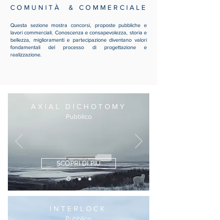
C O M U N I T À & C O M M E R C I A L E
Questa sezione mostra concorsi, proposte pubbliche e
lavori commerciali. Conoscenza e consapevolezza, storia e
bellezza, miglioramenti e partecipazione diventano valori
fondamentali del processo di progettazione e
realizzazione.
A X I A L D I C H O T O M Y
Pubblico
SCOPRI DI PIÙ
I N T E R L O C K
Pubblico