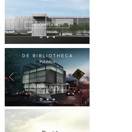
SCOPRI DI PIÙ
D E B I B L I O T H E C A
Pubblico
SCOPRI DI PIÙ
S E C T O R
Pubblico