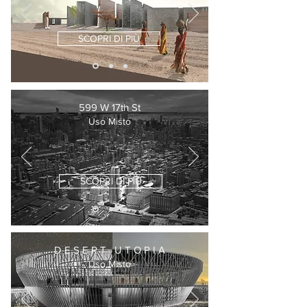
SCOPRI DI PIÙ
599 W 17th St
Uso Misto
SCOPRI DI PIÙ
D E S E R T U T O P I A
Uso Misto