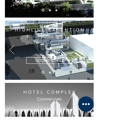
H
I
G H L I N E E X T E N T I O N
Pubblico
SCOPRI DI PIÙ
H O T E L C O M P L E X
Commerciale
COMING SOON