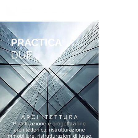
PRACTICA
DUE
A R C H I T E T T U R A
Pianificazione e progettazione
architettonica, ristrutturazione
immobiliare, ristrutturazioni di lusso,