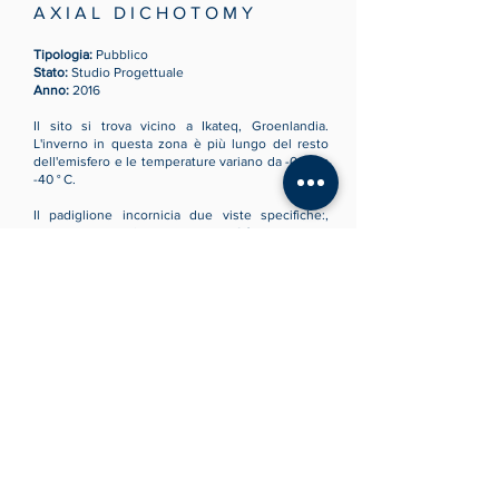
A X I A L D I C H O T O M Y
Tipologia:
Pubblico
Stato:
Studio Progettuale
Anno:
2016
Il sito si trova vicino a Ikateq, Groenlandia.
L'inverno in questa zona è più lungo del resto
dell'emisfero e le temperature variano da -0 ° C a
-40 ° C.
Il padiglione incornicia due viste specifiche:,
una sulla baia e l'altra sui boschi. Ciò consente ai
visitatori di godere della flora e della fauna del
luogo davanti ad un orizzonte che estende la
vista all'immaginazione degli utenti.