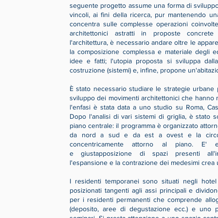
seguente progetto assume una forma di sviluppo u
vincoli, ai fini della ricerca, pur mantenendo una
concentra sulle complesse operazioni coinvolte
architettonici astratti in proposte concret
l'architettura, è necessario andare oltre le appa
la composizione complessa e materiale degli ed
idee e fatti; l'utopia proposta si sviluppa dall
costruzione (sistemi) e, infine, propone un'abitaz
È stato necessario studiare le strategie urbane
sviluppo dei movimenti architettonici che hanno 
l'enfasi è stata data a uno studio su Roma, Ca
Dopo l'analisi di vari sistemi di griglia, è stat
piano centrale: il programma è organizzato attorn
da nord a sud e da est a ovest e la circo
concentricamente attorno al piano. E' ess
e giustapposizione di spazi presenti all'in
l'espansione e la contrazione dei medesimi crea
I residenti temporanei sono situati negli hote
posizionati tangenti agli assi principali e divido
per i residenti permanenti che comprende alloggi
(deposito, aree di degustazione ecc.) e uno pe