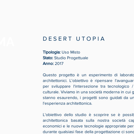
MA
D E S E R T U T O P I A
Tipologia:
Uso Misto
Stato:
Studio Progettuale
Anno:
2017
Questo progetto è un esperimento di laborator
architettonici. L'obiettivo è ripensare l'avangua
per sviluppare l'intersezione tra tecnologico 
culturale. Viviamo in una società moderna in cui gli
stanno esaurendo, i progetti sono guidati da u
l'esperienza architettonica.
L'obiettivo dello studio è scoprire se è possib
architettonica basata sulla nostra società cap
economici e le nuove tecnologie appropriate per i
durante qualsiasi fase della progettazione ci son