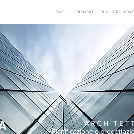
HOME
CHI SIAMO
IL NOSTRO IMPA
A
A R C H I T E T 
Pianificazione e progettazio