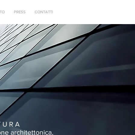
TTO
PRESS
CONTATTI
T U R A
ne architettonica,