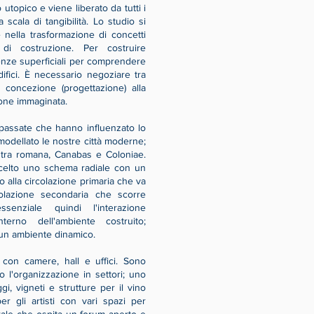
topico e viene liberato da tutti i
 scala di tangibilità. Lo studio si
 nella trasformazione di concetti
e di costruzione. Per costruire
renze superficiali per comprendere
ifici. È necessario negoziare tra
a concezione (progettazione) alla
ione immaginata.
 passate che hanno influenzato lo
modellato le nostre città moderne;
stra romana, Canabas e Coloniae.
o scelto uno schema radiale con un
o alla circolazione primaria che va
lazione secondaria che scorre
enziale quindi l'interazione
terno dell'ambiente costruito;
 un ambiente dinamico.
l con camere, hall e uffici. Sono
no l'organizzazione in settori; uno
, vigneti e strutture per il vino
r gli artisti con vari spazi per